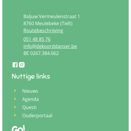
Adres
Baljuw Vermeulenstraat 1
,
8760
Meulebeke (Tielt)
Routebeschrijving
051 48 85 76
E-mail
info
@
dekoorddanser.be
BTW nr.
BE 0267.384.062
Facebook
Instagram
De Koorddanser
De Koorddanser
Nuttige links
Nieuws
Agenda
Questi
Ouderportaal
GO