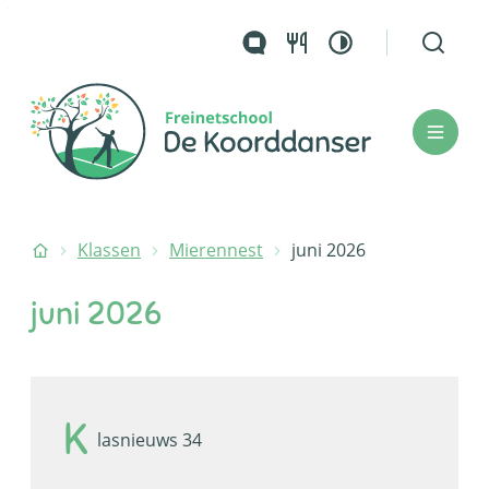
Naar inhoud
Hoog contrast
Zoek to
Questi
Ouderportaal
De koorddanser
Menu
Startpagina
Klassen
Mierennest
juni 2026
juni 2026
K
lasnieuws 34