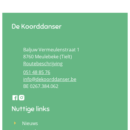
Contact & openingsuren
De Koorddanser
Adres
Baljuw Vermeulenstraat 1
,
8760
Meulebeke (Tielt)
Routebeschrijving
051 48 85 76
E-mail
info
@
dekoorddanser.be
BTW nr.
BE 0267.384.062
Facebook
Instagram
De Koorddanser
De Koorddanser
Nuttige links
Nieuws