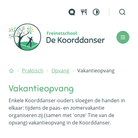
Naar inhoud
Hoog contrast
Zoek to
Questi
Ouderportaal
De koorddanser
Menu
Startpagina
Praktisch
Opvang
Vakantieopvang
Vakantieopvang
Enkele Koorddanser-ouders sloegen de handen in
elkaar: tijdens de paas- en zomervakantie
organiseren zij (samen met 'onze' Tine van de
opvang) vakantieopvang in de Koorddanser.